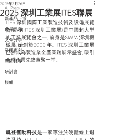
2025年3月26日
All Posts
2025 深圳工業展ITES聯展
新產品上市
ITES 深圳國際工業製造技術及設備展覽
參展訊息
會(簡稱:ITES 深圳工業展)是中國超大型
的工業展覽會之一, 前身是SIMM 深圳機
文章分享
械展,始創於2000 年。ITES 深圳工業展
發明專利
已然成為製造業全產業鏈展示盛會, 吸引
全球產業先鋒彙聚一堂。
新聞報導
研討會
模組
凱登智動科技
是一家專注於硬體線上迴
路系統（Hardware-in-the-Loop, HIL）的