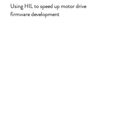
Using HIL to speed up motor drive
firmware development
天車系統數位分身
同時下達啟動/停止命令給:
1.
真實系統(小型平台)