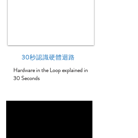
30
秒認識硬體迴路
Hardware in the Loop explained in
30 Seconds