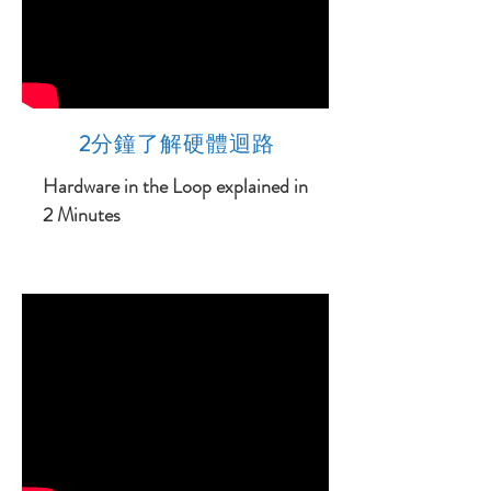
2
分鐘了解硬體迴路
Hardware in the Loop explained in
2 Minutes