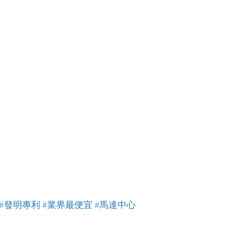
#發明專利
#業界最便宜
#馬達中心