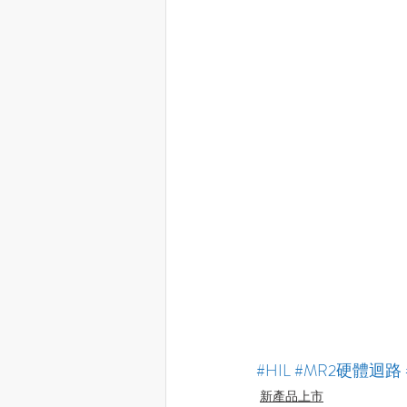
#HIL
#MR2硬體迴路
新產品上市