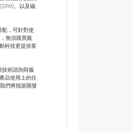
SRM)、以及磁
。
搭配，可針對使
)，無須購買龐
動科技更提供客
。
供技術諮詢與服
產品使用上的任
介紹，我們將指派開發