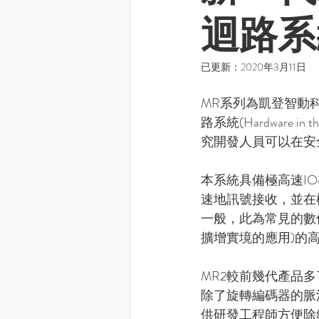
迴路系
已更新：
2020年3月11日
MR系列為凱登智動科技(gat
路系統(Hardware
究開發人員可以在安
本系統具備極高速I
速地訊號接收，並在
一般，此為常見的數值模
擴增實境的應用)的
MR2較前幾代產品多
除了旋轉編碼器的脈波
供研發工程師方便除