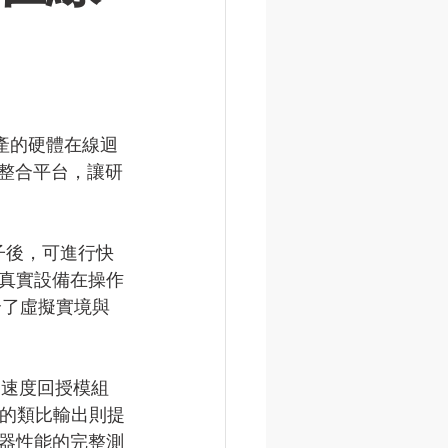
主研發生產的硬體在線迴
的虛實整合平台，讓研
子後，可進行快
真實設備在操作
混合了虛擬實境與
；速度回授模組
訂的類比輸出則提
器性能的完整測