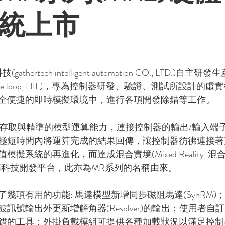
統上市
hertech intelligent automation CO., LTD.)自
 in the loop, HIL)，專為控制器研發、驗證、測試所設計
全便捷的即時模擬環境中，進行各項開發除錯等工作。
O存取與精準的模型運算能力，連接控制器的輸出/輸入端
極短時間內將運算完成的結果回傳，讓控制器彷彿連接著
擬系統的再進化，而達成混合實境(Mixed Reality, 
高科技開發平台，此亦為MR系列的名稱由來。
了幾項有用的功能: 馬達模型新增同步磁阻馬達(SynRM)
訊號輸出外更新增解角器(Resolver)的輸出；使用者自
錯的工具；外掛負載模組可提供各種加載狀況以滿足控制