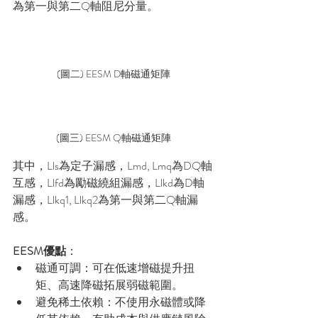
為第一與第二Q軸阻尼分量。
(圖二) EESM D軸磁通矩陣
(圖三) EESM Q軸磁通矩陣
其中，Lls為定子漏感，Lmd, Lmq為DQ軸
互感，Llfd為勵磁繞組漏感，Llkd為D軸
漏感，Llkq1, Llkq2為第一與第二Q軸漏
感。
EESM優點
：
磁通可調：可在低速增磁提升扭
矩、高速降磁拓展弱磁範圍。
避免稀土依賴：不使用永磁體或降