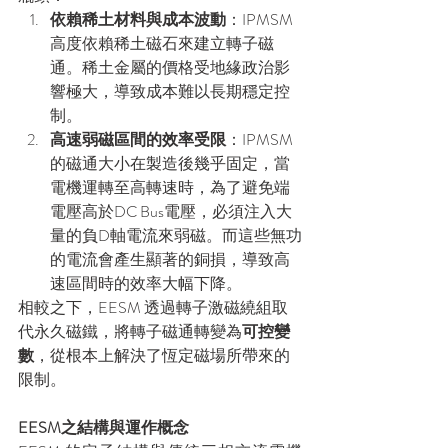
依賴稀土材料與成本波動
：IPMSM 
高度依賴稀土磁石來建立轉子磁
通。稀土金屬的價格受地緣政治影
響極大，導致成本難以長期穩定控
制。
高速弱磁區間的效率受限
：IPMSM 
的磁通大小在製造後幾乎固定，當
電機運轉至高轉速時，為了避免端
電壓高於DC Bus電壓，必須注入大
量的負D軸電流來弱磁。而這些無功
的電流會產生顯著的銅損，導致高
速區間時的效率大幅下降。
相較之下，EESM 透過轉子激磁繞組取
代永久磁鐵，將轉子磁通轉變為
可控變
數
，從根本上解決了恆定磁場所帶來的
限制。
EESM之結構與運作概念