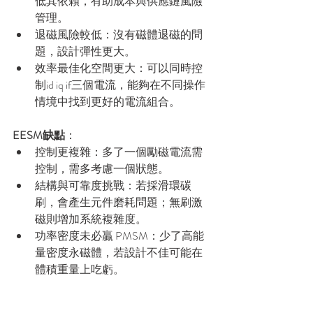
低其依賴，有助成本與供應鏈風險
管理。
退磁風險較低：沒有磁體退磁的問
題，設計彈性更大。
效率最佳化空間更大：可以同時控
制id iq if三個電流，能夠在不同操作
情境中找到更好的電流組合。
EESM缺點
：
控制更複雜：多了一個勵磁電流需
控制，需多考慮一個狀態。
結構與可靠度挑戰：若採滑環碳
刷，會產生元件磨耗問題；無刷激
磁則增加系統複雜度。
功率密度未必贏 PMSM：少了高能
量密度永磁體，若設計不佳可能在
體積重量上吃虧。