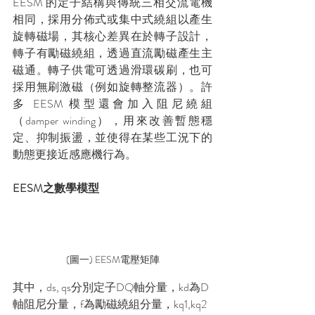
EESM 的定子結構與傳統三相交流電機
相同，採用分佈式或集中式繞組以產生
旋轉磁場，其核心差異在於轉子設計，
轉子有勵磁繞組，透過直流勵磁產生主
磁通。轉子供電可透過滑環碳刷，也可
採用無刷激磁（例如旋轉整流器）。許
多 EESM 模型還會加入阻尼繞組
（damper winding），用來改善暫態穩
定、抑制振盪，並使得在某些工況下的
動態更接近感應機行為。
EESM之數學模型
(圖一) EESM電壓矩陣
其中，ds, qs分別定子DQ軸分量，kd為D
軸阻尼分量，f為勵磁繞組分量，kq1,kq2