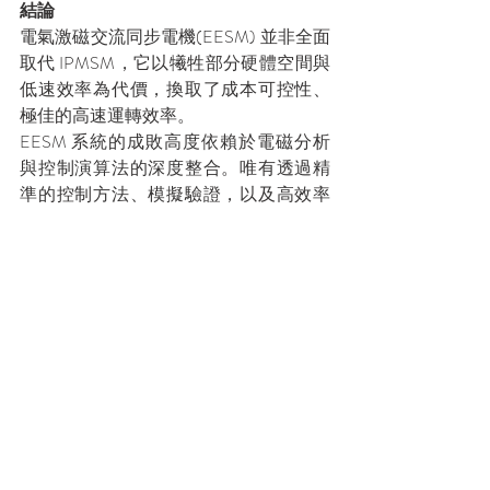
結論
電氣激磁交流同步電機(EESM) 並非全面
取代 IPMSM，它以犧牲部分硬體空間與
低速效率為代價，換取了成本可控性、
極佳的高速運轉效率。
EESM 系統的成敗高度依賴於電磁分析
與控制演算法的深度整合。唯有透過精
準的控制方法、模擬驗證，以及高效率
的三維最佳化之演算法，才能真正找
到 EESM的最佳使用情境 。
目前在MR2 Advance的機種可以使用上述
EESM的模型，凱登將陸續推出MR2軟體
特色、電機模型解析、編碼器驗證、各
式外掛模組、應用案例等文章，敬請期
待。
如有任何問題歡迎請隨時聯繫我們，並
給與我們指教。