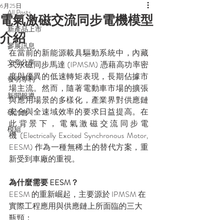
6月25日
All Posts
電氣激磁交流同步電機模型
新產品上市
介紹
參展訊息
在當前的新能源載具驅動系統中，內藏
文章分享
式永磁同步馬達 (IPMSM) 憑藉高功率密
度與優異的低速轉矩表現，長期佔據市
發明專利
場主流。然而，隨著電動車市場的擴張
新聞報導
與應用場景的多樣化，產業界對供應鏈
安全與全速域效率的要求日益提高。在
研討會
此背景下，電氣激磁交流同步電
模組
機 (Electrically Excited Synchronous Motor, 
EESM) 作為一種無稀土的替代方案，重
新受到車廠的重視。
為什麼需要 EESM？
EESM 的重新崛起，主要源於 IPMSM 在
實際工程應用與供應鏈上所面臨的三大
瓶頸：