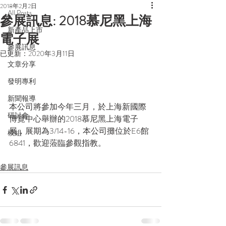
2018年2月2日
All Posts
參展訊息: 2018慕尼黑上海
新產品上市
電子展
參展訊息
已更新：
2020年3月11日
文章分享
發明專利
新聞報導
本公司將參加今年三月，於上海新國際
研討會
博覽中心舉辦的2018慕尼黑上海電子
展，展期為3/14-16，本公司攤位於E6館
模組
6841，歡迎蒞臨參觀指教。
參展訊息