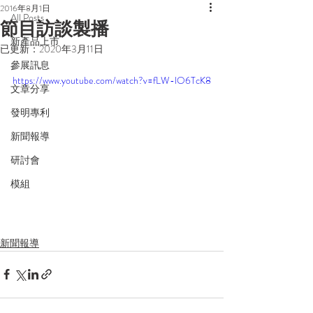
2016年8月1日
All Posts
節目訪談製播
新產品上市
已更新：
2020年3月11日
參展訊息
https://www.youtube.com/watch?v=fLW-lO6TcK8
文章分享
發明專利
新聞報導
研討會
模組
新聞報導