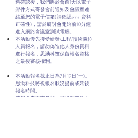
料確認後，我們將於會前1天以電子
郵件方式寄發會前通知及會議室連
結至您的電子信箱(請確認email資料
正確性)，請於研討會開始前10分鐘
進入網路會議室測試電腦。
本活動優先接受研發/工程/技術職位
人員報名，請勿偽造他人身份資料
進行報名，思渤科技保留報名資格
之最後審核權利。
本活動報名截止日為7月19日(一)。
思渤科技將視報名狀況提前或延後
報名時間。
若報名者不克參加，可指派其他人
選參加並通知思渤科技。
主辦單位保留變更議程順序、內容
及相關事項之權利。