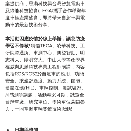
案提供商，思渤科技與台灣智慧電動車
及綠能科技協會(
TEGA
)攜手合作舉辦年
度車輛產業盛會，即將帶來自駕車與電
動車的最新技術分享。
本活動因應疫情於線上舉辦，讓您防疫
學習不停歇! 
特邀
TEGA
、凌華科技、工
研院資通所、車測中心、凱登智動、明
志科大、陽明交大、中山大學等產學界
權威與思渤科技專業工程師演講，內容
包括
ROS/ROS2
於自駕車的應用、功能
安全、乘坐舒適度、動力系統、節能、
硬體在環(
HIL
)、車輛控制、測試驗證、
AI感測等講題，活動精采可期，誠邀全
台灣車廠、研究單位、學術單位蒞臨參
與，一同掌握車輛關鍵技術脈動!
日期與時間