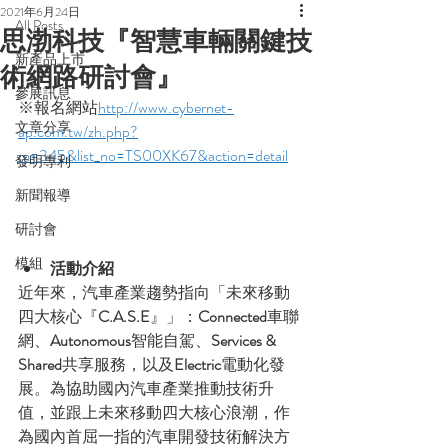
2021年6月24日
All Posts
思渤科技『智慧車輛關鍵技
新產品上市
術網路研討會』
參展訊息
※報名網站
http://www.cybernet-
文章分享
ap.com.tw/zh.php?
m=345&list_no=TS00XK67&action=detail
發明專利
新聞報導
研討會
模組
活動介紹
近年來，汽車產業趨勢指向「未來移動
四大核心『
C.A.S.E
』」：
Connected
車聯
網、
Autonomous
智能自駕、
Services & 
Shared
共享服務，以及
Electric
電動化發
展。為協助國內汽車產業推動技術升
值，並跟上未來移動四大核心浪潮，作
為國內首屈一指的汽車開發技術解決方